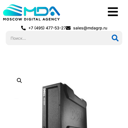
+7 (495) 477-53-27
sales@mdagrp.ru