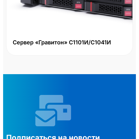
Сервер «Гравитон» С1101И/С1041И
Подписаться на новости