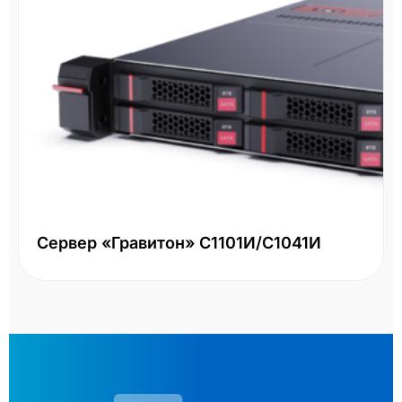
Сервер «Гравитон» С1101И/С1041И