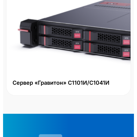
Сервер «Гравитон» С1101И/С1041И