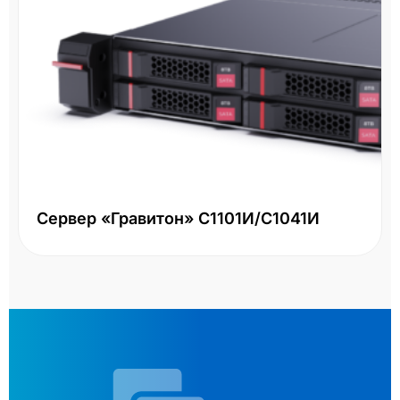
Сервер «Гравитон» С1101И/С1041И