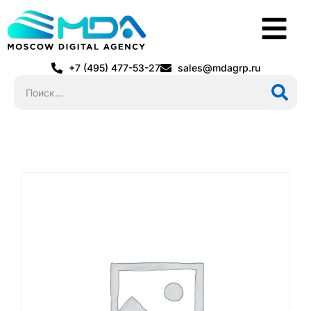
+7 (495) 477-53-27
sales@mdagrp.ru