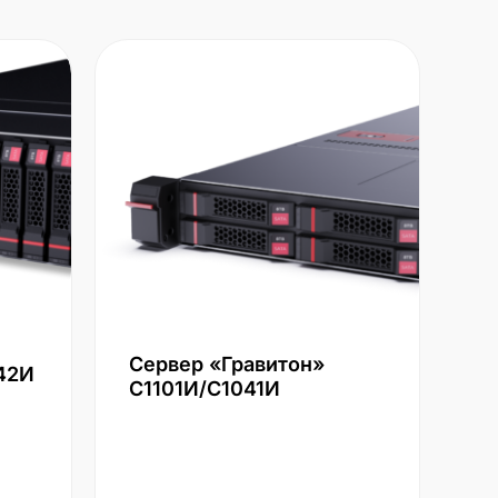
Сервер «Гравитон»
42И
С1101И/С1041И