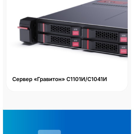
Сервер «Гравитон» С1101И/С1041И