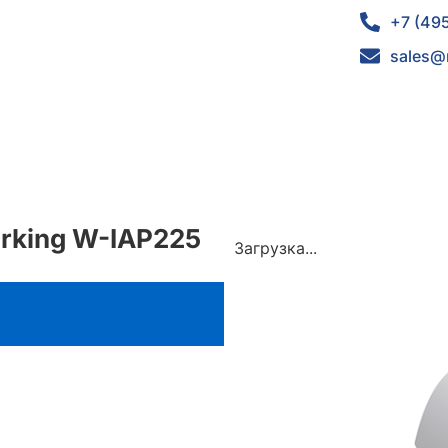
+7 (49
sales@
orking W-IAP225
Загрузка...