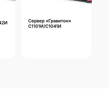
Сервер «Гравитон»
42И
С1101И/С1041И