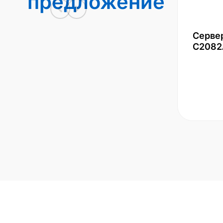
предложение
Серве
С2082