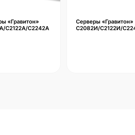
ры «Гравитон»
Серверы «Гравитон»
А/С2122А/С2242А
С2082И/С2122И/С22