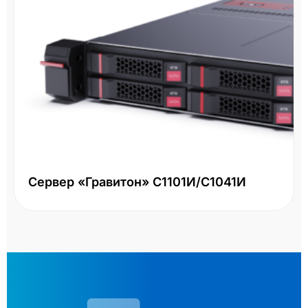
Сервер «Гравитон» С1101И/С1041И