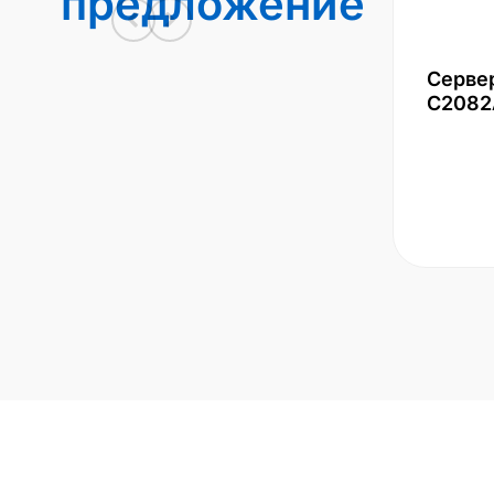
предложение
Серве
С2082