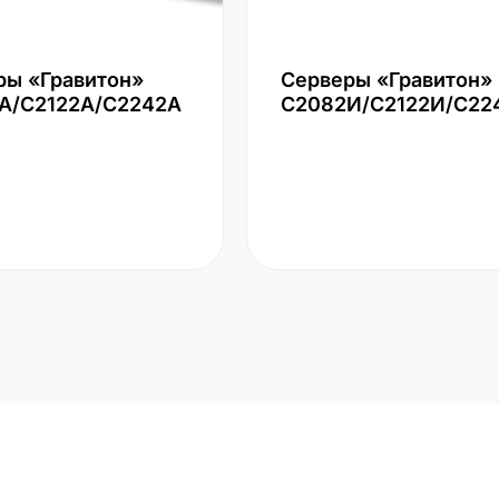
ры «Гравитон»
Серверы «Гравитон»
А/С2122А/С2242А
С2082И/С2122И/С22