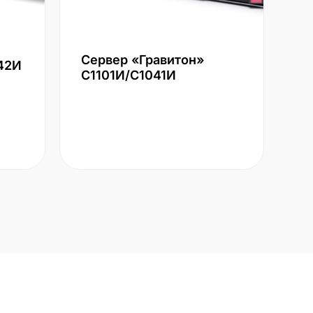
Сервер «Гравитон»
42И
С1101И/С1041И