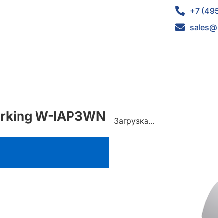
+7 (49
sales@
working W-IAP3WN
Загрузка...