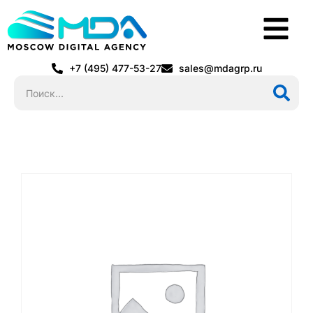
+7 (495) 477-53-27
sales@mdagrp.ru