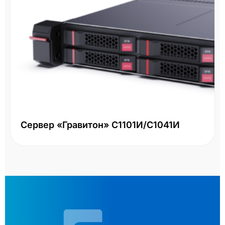
Сервер «Гравитон» С1101И/С1041И