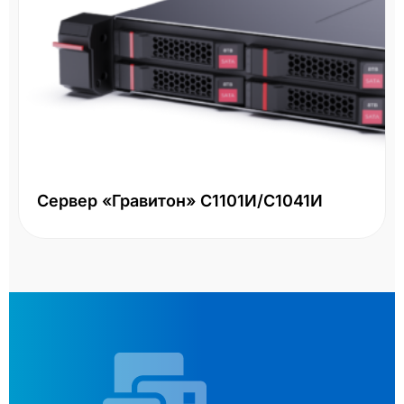
Сервер «Гравитон» С1101И/С1041И