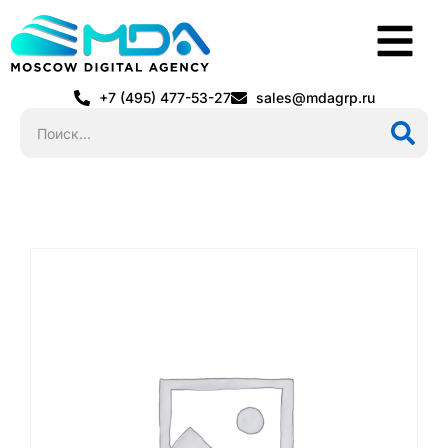
+7 (495) 477-53-27
sales@mdagrp.ru