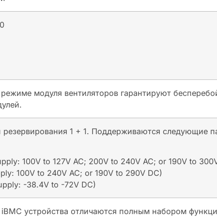
.0
 режиме модуля вентиляторов гарантируют бесперебо
дулей.
й резервирования 1 + 1. Поддерживаются следующие 
ply: 100V to 127V AC; 200V to 240V AC; or 190V to 300
ly: 100V to 240V AC; or 190V to 290V DC)
pply: -38.4V to -72V DC)
 iBMC устройства отличаются полным набором функций