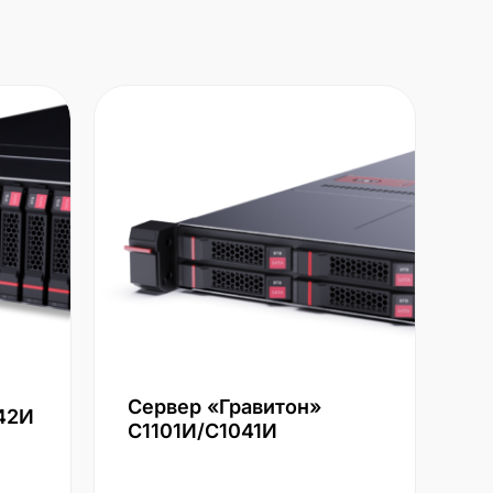
Сервер «Гравитон»
42И
С1101И/С1041И