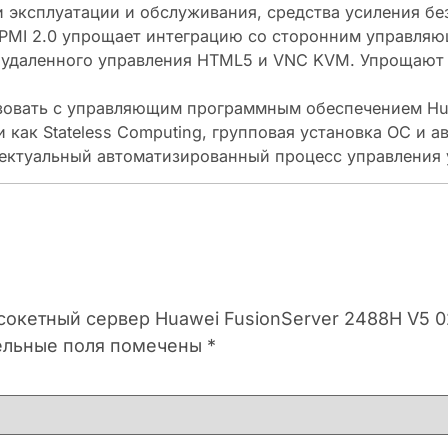
 эксплуатации и обслуживания, средства усиления б
 IPMI 2.0 упрощает интеграцию со сторонним управл
удаленного управления HTML5 и VNC KVM. Упрощают пр
овать с управляющим программным обеспечением Huaw
как Stateless Computing, групповая установка ОС и 
ектуальный автоматизированный процесс управления у
хсокетный сервер Huawei FusionServer 2488H V5 
ельные поля помечены
*