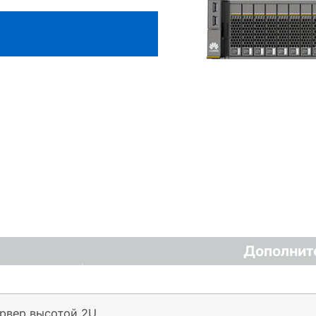
Дополнит
рвер высотой 2U