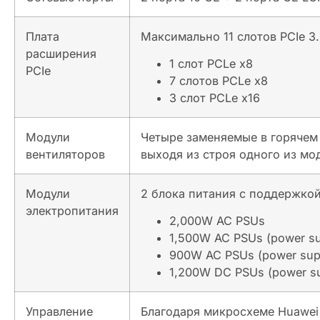
Плата
Максимально 11 слотов PCIe 3
расширения
1 слот PCLe x8
PCIe
7 слотов PCLe x8
3 слот PCLe x16
Модули
Четыре заменяемые в горячем
вентиляторов
выходя из строя одного из мо
Модули
2 блока питания с поддержко
электропитания
2,000W AC PSUs
1,500W AC PSUs (power sup
900W AC PSUs (power supp
1,200W DC PSUs (power su
Управление
Благодаря микросхеме Huawei