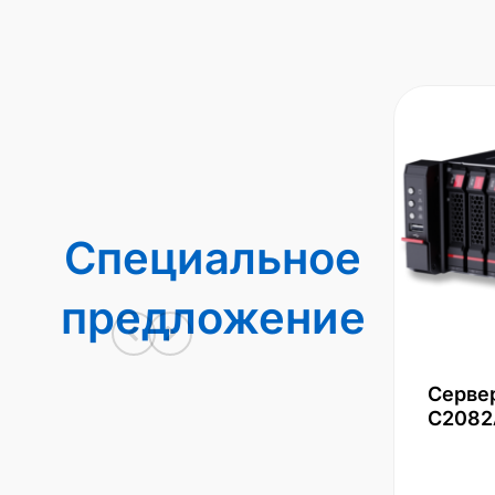
Специальное
предложение
Серве
С2082