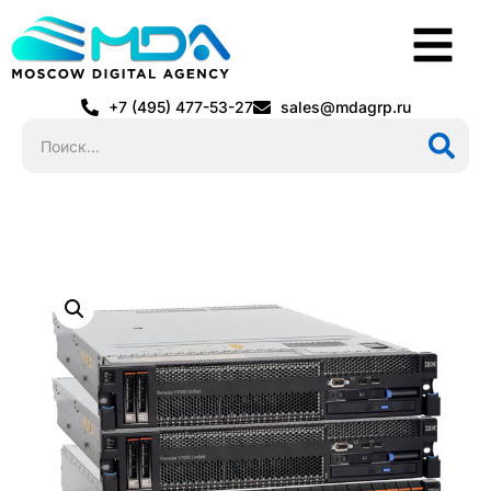
+7 (495) 477-53-27
sales@mdagrp.ru