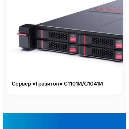
Сервер «Гравитон» С1101И/С1041И