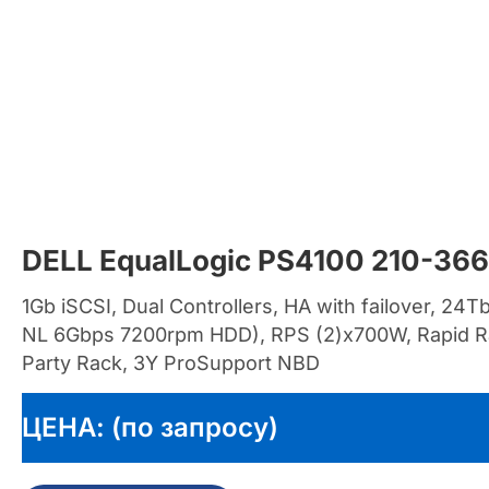
DELL EqualLogic PS4100 210-36
1Gb iSCSI, Dual Controllers, HA with failover, 24
NL 6Gbps 7200rpm HDD), RPS (2)x700W, Rapid Rac
Party Rack, 3Y ProSupport NBD
ЦЕНА: (по запросу)