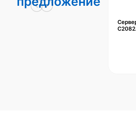
предложение
Серве
С2082