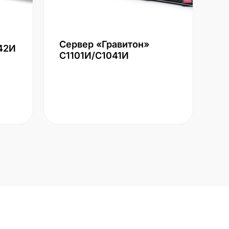
Сервер «Гравитон»
42И
С1101И/С1041И