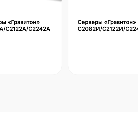
ры «Гравитон»
Серверы «Гравитон»
А/С2122А/С2242А
С2082И/С2122И/С22