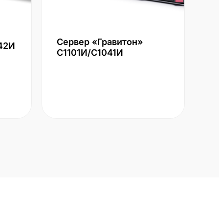
Сервер «Гравитон»
42И
С1101И/С1041И