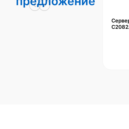
предложение
Серве
С2082