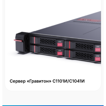
Сервер «Гравитон» С1101И/С1041И