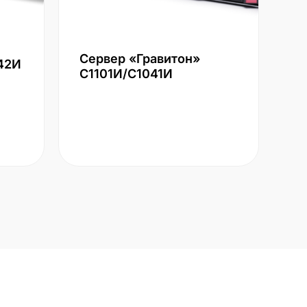
Сервер «Гравитон»
42И
С1101И/С1041И