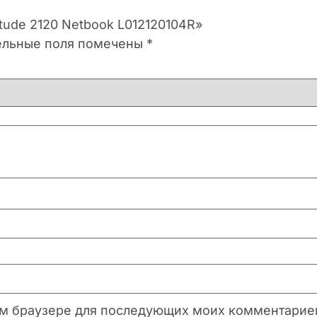
itude 2120 Netbook L012120104R»
ельные поля помечены
*
этом браузере для последующих моих комментарие