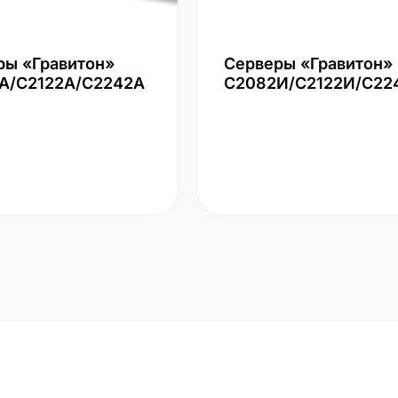
ры «Гравитон»
Серверы «Гравитон»
А/С2122А/С2242А
С2082И/С2122И/С22