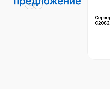
предложение
Серве
С2082