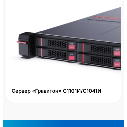
Сервер «Гравитон» С1101И/С1041И