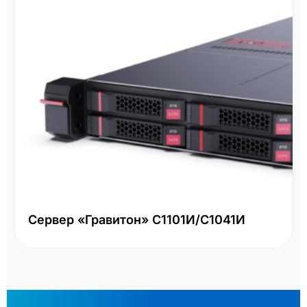
Сервер «Гравитон» С1101И/С1041И