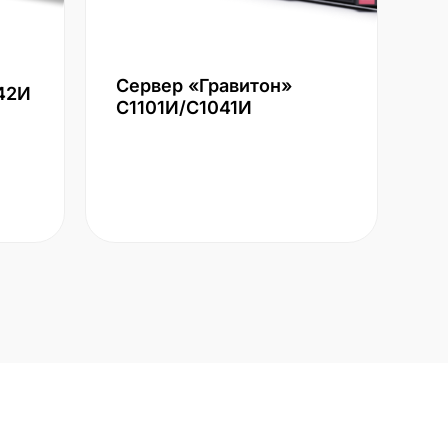
Сервер «Гравитон»
42И
С1101И/С1041И