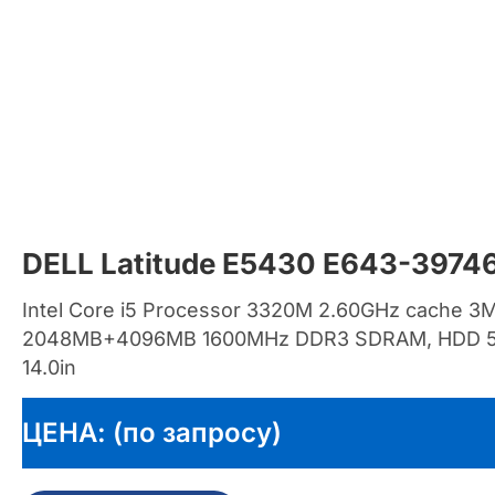
DELL Latitude E5430 E643-3974
Intel Core i5 Processor 3320M 2.60GHz cache 3
2048MB+4096MB 1600MHz DDR3 SDRAM, HDD 50
14.0in
ЦЕНА: (по запросу)