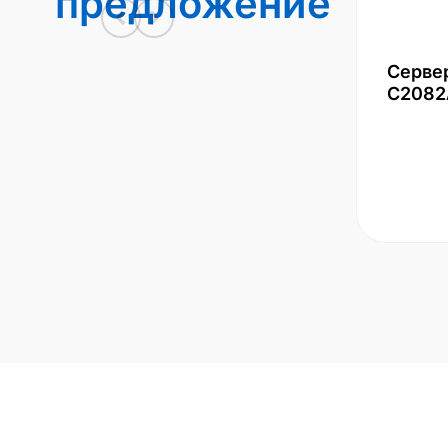
предложение
Серве
С2082