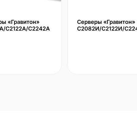
ры «Гравитон»
Серверы «Гравитон»
А/С2122А/С2242А
С2082И/С2122И/С22