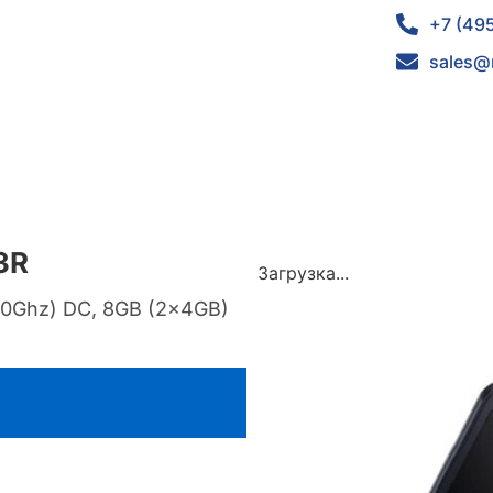
+7 (49
sales@
3R
Загрузка...
.60Ghz) DC, 8GB (2x4GB)