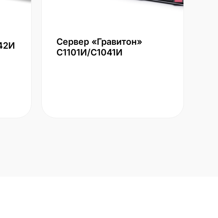
Сервер «Гравитон»
42И
С1101И/С1041И