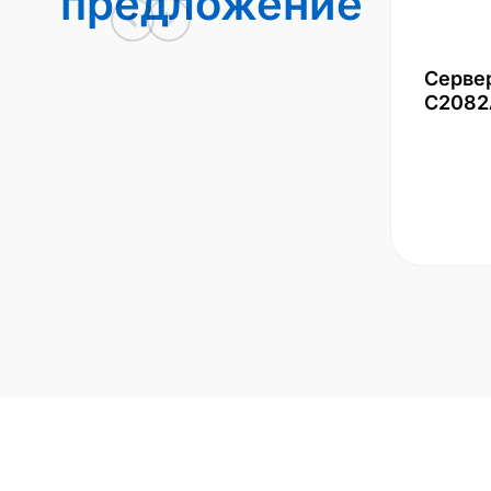
предложение
Серве
С2082