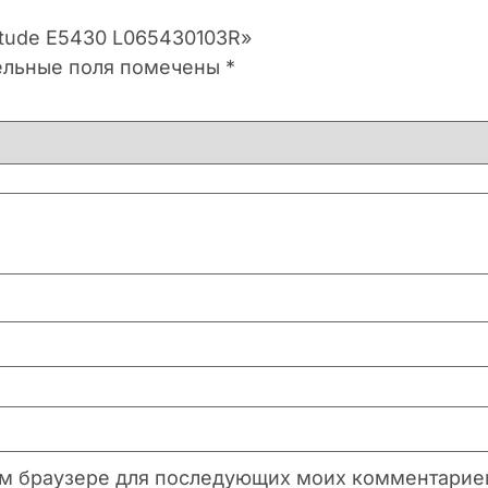
titude E5430 L065430103R»
ельные поля помечены
*
этом браузере для последующих моих комментарие