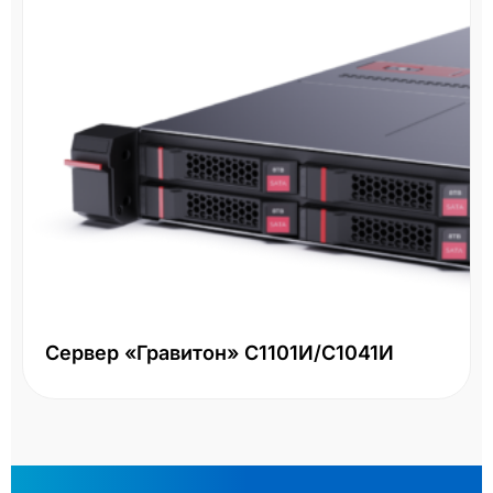
Сервер «Гравитон» С1101И/С1041И