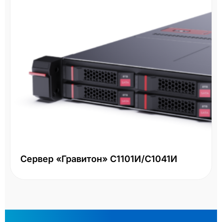
Сервер «Гравитон» С1101И/С1041И