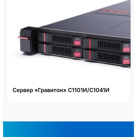
Сервер «Гравитон» С1101И/С1041И