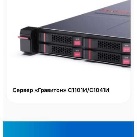
Сервер «Гравитон» С1101И/С1041И