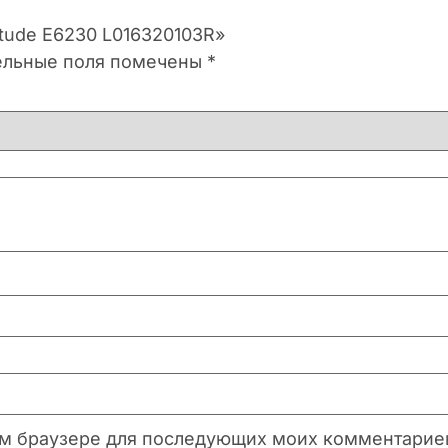
itude E6230 L016320103R»
ельные поля помечены
*
этом браузере для последующих моих комментарие