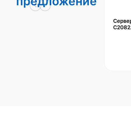
предложение
Серве
С2082