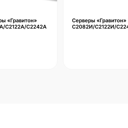
ры «Гравитон»
Серверы «Гравитон»
А/С2122А/С2242А
С2082И/С2122И/С22