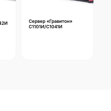
Сервер «Гравитон»
42И
С1101И/С1041И