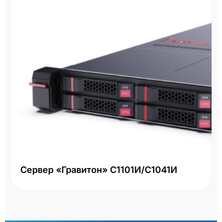
Сервер «Гравитон» С1101И/С1041И