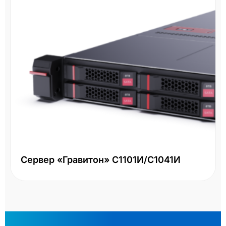
Сервер «Гравитон» С1101И/С1041И