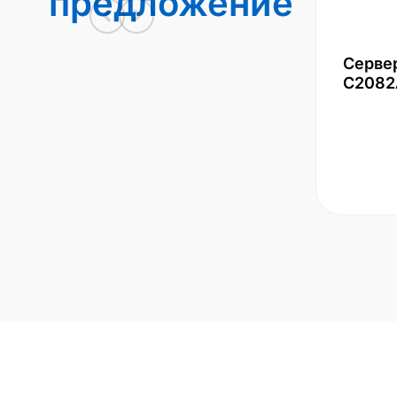
предложение
Серве
С2082