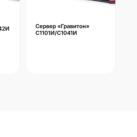
Сервер «Гравитон»
42И
С1101И/С1041И