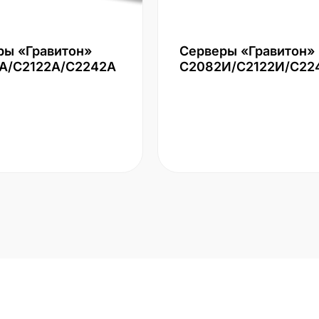
ры «Гравитон»
Серверы «Гравитон»
А/С2122А/С2242А
С2082И/С2122И/С22