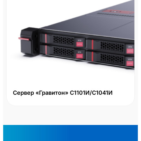
Сервер «Гравитон» С1101И/С1041И