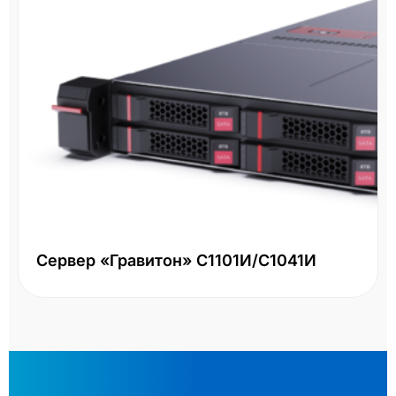
Сервер «Гравитон» С1101И/С1041И