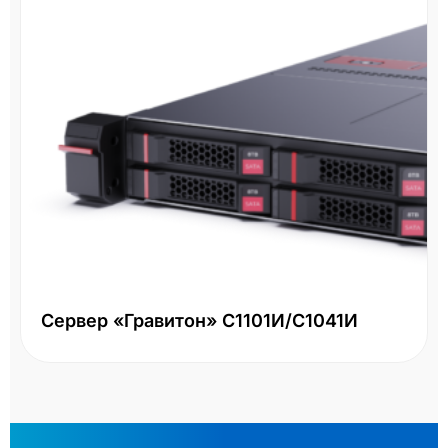
Сервер «Гравитон» С1101И/С1041И