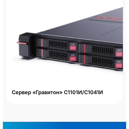
Сервер «Гравитон» С1101И/С1041И