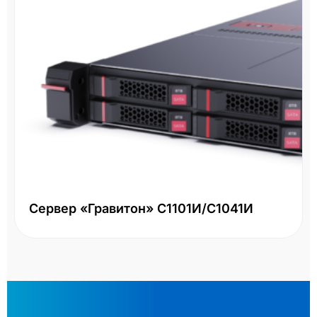
Сервер «Гравитон» С1101И/С1041И