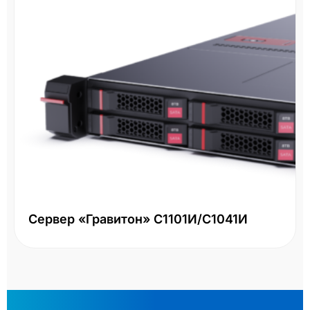
СХД HP
LFF
Два конт
р «Гравитон» С1101И/С1041И