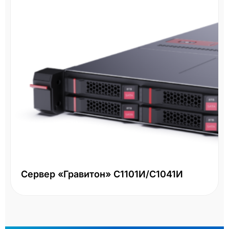
Сервер «Гравитон» С1101И/С1041И