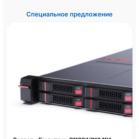
Специальное предложение
СХД HPE MSA 2060 R0Q73A - 16Gb
LFF
Два контроллера 16Gb FC, большой форм-фа