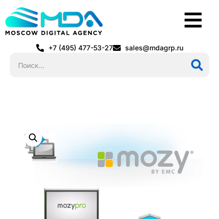
+7 (495) 477-53-27
sales@mdagrp.ru