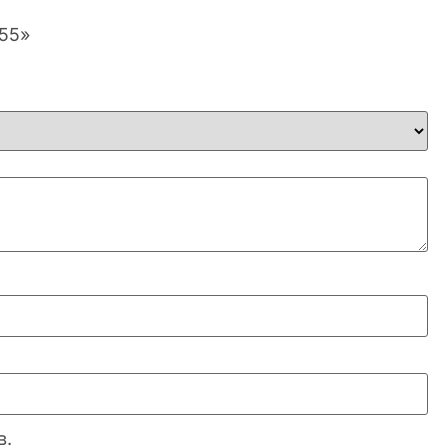
-55»
в.