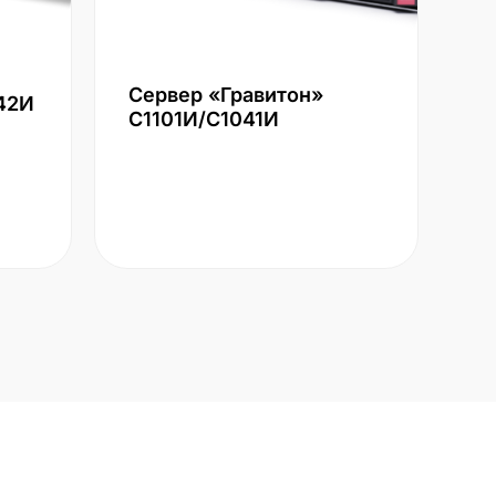
Сервер «Гравитон»
42И
С1101И/С1041И