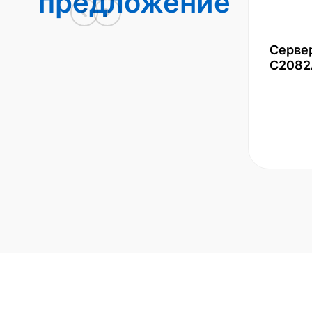
предложение
Серве
С2082