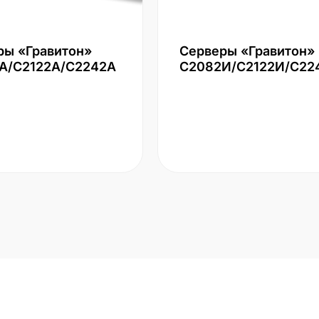
ры «Гравитон»
Серверы «Гравитон»
А/С2122А/С2242А
С2082И/С2122И/С22