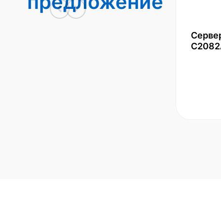
предложение
Серве
С2082