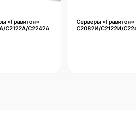
ры «Гравитон»
Серверы «Гравитон»
А/С2122А/С2242А
С2082И/С2122И/С22