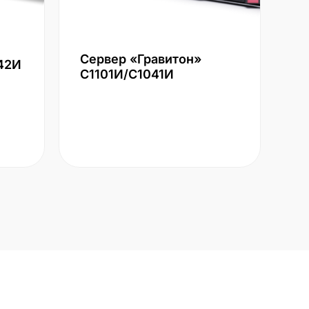
Сервер «Гравитон»
42И
С1101И/С1041И