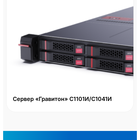
Сервер «Гравитон» С1101И/С1041И