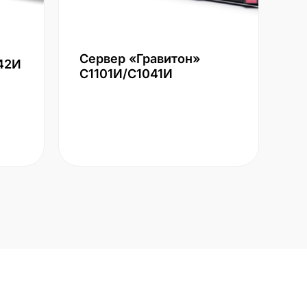
Сервер «Гравитон»
42И
С1101И/С1041И