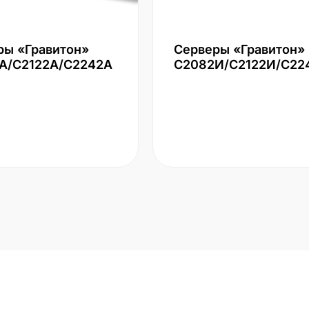
ры «Гравитон»
Серверы «Гравитон»
А/С2122А/С2242А
С2082И/С2122И/С22