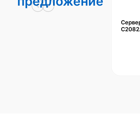
предложение
Серве
С2082