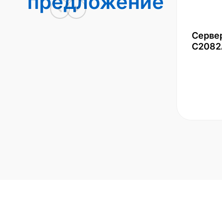
предложение
Серве
С2082