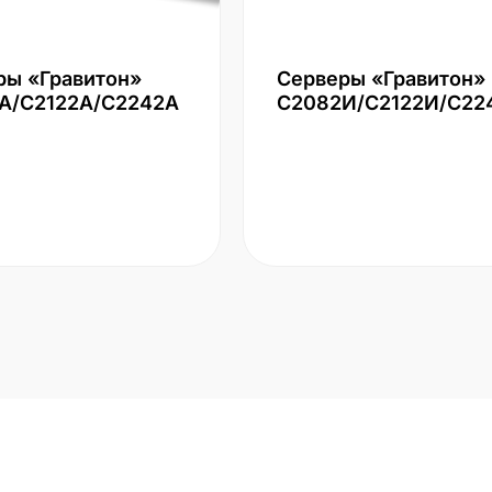
ры «Гравитон»
Серверы «Гравитон»
А/С2122А/С2242А
С2082И/С2122И/С22