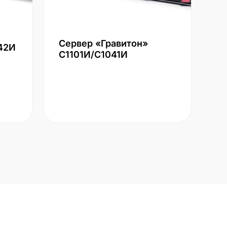
Сервер «Гравитон»
42И
С1101И/С1041И