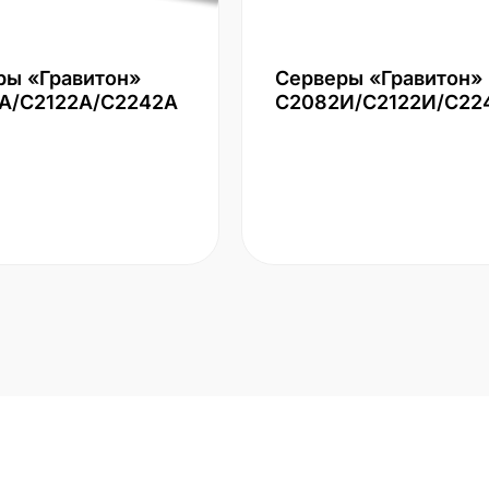
ры «Гравитон»
Серверы «Гравитон»
А/С2122А/С2242А
С2082И/С2122И/С22