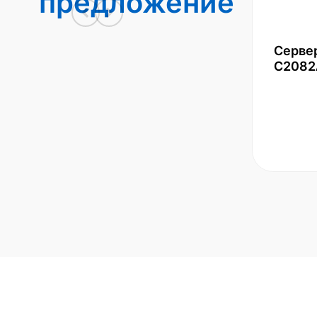
предложение
Серве
С2082