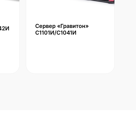
Сервер «Гравитон»
42И
С1101И/С1041И