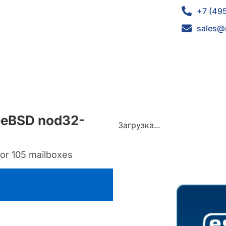
+7 (49
sales@
reeBSD nod32-
Загрузка...
for 105 mailboxes