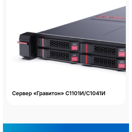
Сервер «Гравитон» С1101И/С1041И