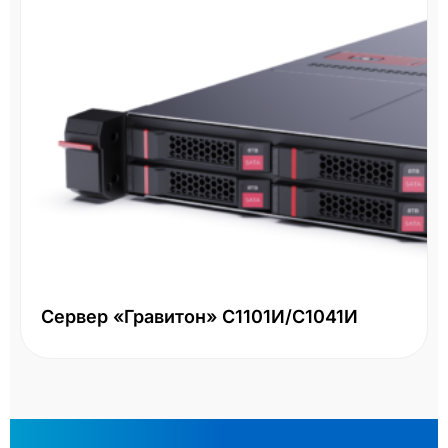
СХД HPE MSA 2060 
LFF
Два контроллера 16Gb FC
 С1101И/С1041И