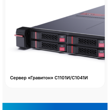
Сервер «Гравитон» С1101И/С1041И