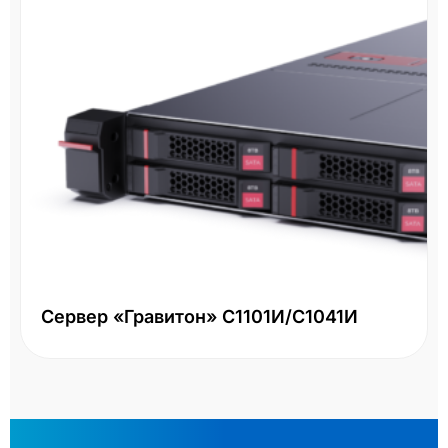
Сервер «Гравитон» С1101И/С1041И