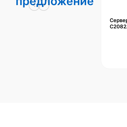
предложение
Серве
С2082