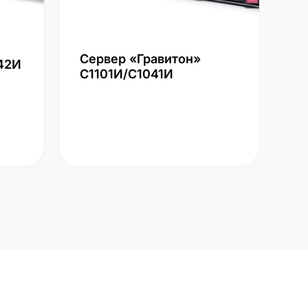
Сервер «Гравитон»
42И
С1101И/С1041И