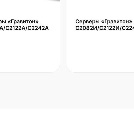
ры «Гравитон»
Серверы «Гравитон»
А/С2122А/С2242А
С2082И/С2122И/С22