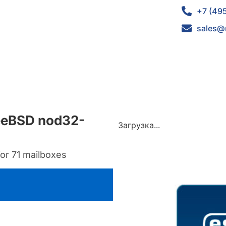
+7 (49
sales@
reeBSD nod32-
Загрузка...
or 71 mailboxes